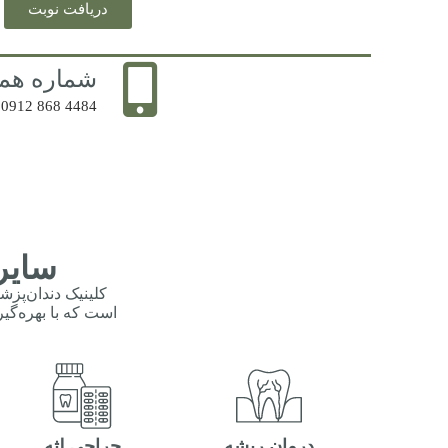
دریافت نوبت
شماره همر
4484 868 0912
سایر
کلینیک دندان‌پزش
است که با بهره‌گیر
درمان ریشه
جراحی لثه