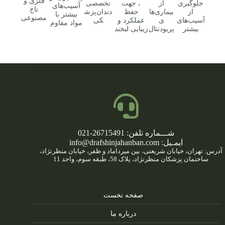
فلزی و
جلوگیری
از
، جهت
تخصصی
آسیب‌های
تاج
از
بیماری‌ها
حفظ
دندان‌پزش
بیشتر با
مصنوعی
آسیب‌های
ی
عملکرد و
کی
مواد مقاوم
بیشتر
پریودنتال
زیبایی لبخند
شـــماره تلفن: 26715491-021
ایمـیل: info@drafshinjahanban.com
آدرس: تهران، خیابان شریعتی، بین میرداماد و ظفر، خیابان منظرنژاد،
ساختمان پزشکان منظرنژاد، پلاک 58، طبقه سوم، واحد 11
صفحه نخست
درباره ما