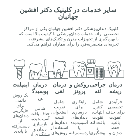
سایر خدمات در کلینیک دکتر افشین
جهانبان
کلینیک دندان‌پزشکی دکتر افشین جهانبان یکی از مراکز
تخصصی ارائه خدمات دندان‌پزشکی با کیفیت بالا است که
با بهره‌گیری از تجهیزات مدرن و تکنیک‌های پیشرفته،
تجربه‌ای منحصر‌به‌فرد را برای بیماران فراهم می‌کند.
درمان
جراحی
روکش و
درمان
درمان
ایمپلنت
ریشه
لثه
پروتز
لقی
پوسیدگ
یک روش
ی
دائمی
فرآیندی
شامل
راهکاری
شامل
برای
تخصصی
کنترل
برای
تقویت
شامل
جایگزینی
برای حذف
التهاب،
بازسازی
استخوان،
حذف بافت
دندان‌های
عفونت
تقویت
دندان‌های
تثبیت
آسیب‌دیده،
از
پالپ،
بافت لثه
آسیب‌دیده
دندان‌ها و
بازسازی
دست‌رفته
حفظ
و
یا
استفاده از
دندان و
با پایه‌ی
دندان و
پیشگیری
ازدست‌رفته
روش‌های
پیشگیری از