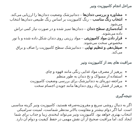
مراحل انجام کامپوزیت ونیر
مشاوره و بررسی دندان‌ها
– دندانپزشک وضعیت دندان‌ها را ارزیابی می‌کند.
انتخاب رنگ مناسب
– رنگ کامپوزیت بر اساس رنگ طبیعی دندان‌ها انتخاب
می‌شود.
آماده‌سازی سطح دندان
– دندان‌ها تمیز شده و در صورت نیاز کمی تراش
داده می‌شوند.
قرار دادن مواد کامپوزیتی
– مواد رزینی روی دندان شکل داده شده و با نور
مخصوص سخت می‌شوند.
صیقل‌دهی و تنظیم نهایی
– دندانپزشک سطح کامپوزیت را صاف و براق
می‌کند.
مراقبت های بعد از کامپوزیت ونیر
پرهیز از مصرف مواد غذایی رنگی مانند قهوه و چای
استفاده از مسواک و نخ دندان به طور منظم
مراجعه دوره‌ای به دندانپزشک برای بررسی وضعیت کامپوزیت
پرهیز از فشار زیاد روی دندان‌ها مانند جویدن اجسام سخت
نتیجه‌گیری
اگر به دنبال روشی سریع و مقرون‌به‌صرفه هستید، کامپوزیت ونیر گزینه مناسبی
است. اما اگر دوام بیشتر و مقاومت بالاتر مدنظر شماست، لمینت سرامیکی
انتخاب بهتری خواهد بود. کامپوزیت ونیر می‌تواند لبخندی زیبا و جذاب برای شما
ایجاد کند، اما مراقبت صحیح از آن نقش مهمی در حفظ کیفیت و دوام آن دارد.